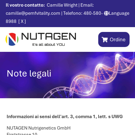
Il vostro contatto:
Camille Wright | Email:
camille@pemfvitality.com
| Telefono:
480-580-
Language

8988
[
X
]
Ordine
Note legali
Informazioni ai sensi dell'art. 3, comma 1, lett. s UWG
NUTAGEN Nutrigenetics GmbH
Firststrasse 10